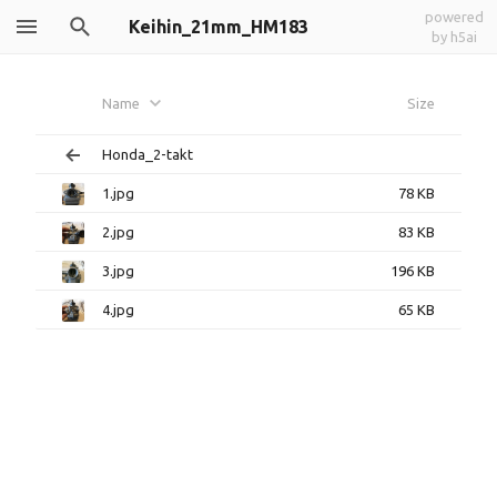
powered
Keihin_21mm_HM183
by h5ai
Name
Size
Honda_2-takt
1.jpg
78 KB
2.jpg
83 KB
3.jpg
196 KB
4.jpg
65 KB